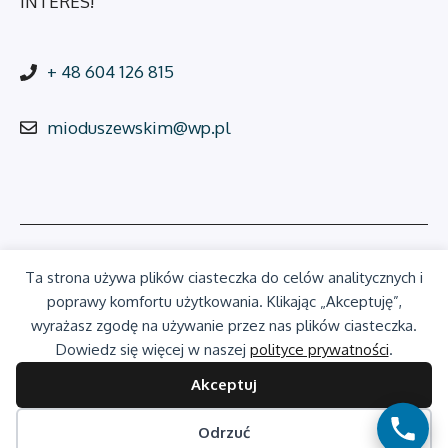
INTERES!
+ 48 604 126 815
mioduszewskim@wp.pl
Ta strona używa plików ciasteczka do celów analitycznych i
© Marcin Mioduszewski Ekspert Finansowy |
Polityka
poprawy komfortu użytkowania. Klikając „Akceptuję”,
prywatności
wyrażasz zgodę na używanie przez nas plików ciasteczka.
Dowiedz się więcej w naszej
polityce prywatności
.
Akceptuj
Odrzuć